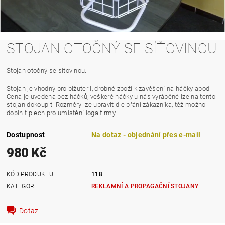
STOJAN OTOČNÝ SE SÍŤOVINOU
Stojan otočný se síťovinou.
Stojan je vhodný pro bižuterii, drobné zboží k zavěšení na háčky apod.
Cena je uvedena bez háčků, veškeré háčky u nás vyráběné lze na tento
stojan dokoupit. Rozměry lze upravit dle přání zákazníka, též možno
doplnit plech pro umístění loga firmy.
Dostupnost
Na dotaz - objednání přes e-mail
980 Kč
KÓD PRODUKTU
118
KATEGORIE
REKLAMNÍ A PROPAGAČNÍ STOJANY
Dotaz