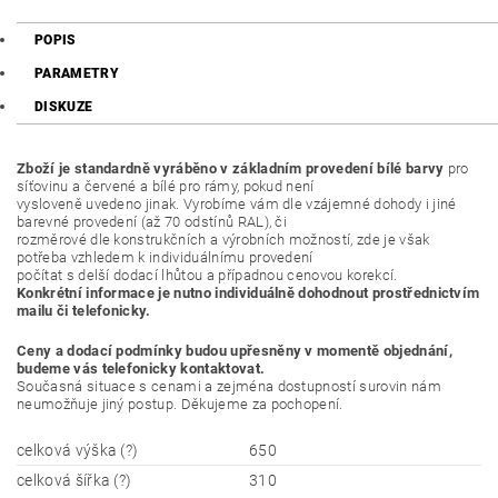
POPIS
PARAMETRY
DISKUZE
Zboží je standardně vyráběno v základním provedení bílé barvy
pro
síťovinu a červené a bílé pro rámy, pokud není
vysloveně uvedeno jinak. Vyrobíme vám dle vzájemné dohody i jiné
barevné provedení (až 70 odstínů RAL), či
rozměrové dle konstrukčních a výrobních možností, zde je však
potřeba vzhledem k individuálnímu provedení
počítat s delší dodací lhůtou a případnou cenovou korekcí.
Konkrétní informace je nutno individuálně dohodnout prostřednictvím
mailu či telefonicky.
Ceny a dodací podmínky budou upřesněny v momentě objednání,
budeme vás telefonicky kontaktovat.
Současná situace s cenami a zejména dostupností surovin nám
neumožňuje jiný postup. Děkujeme za pochopení.
celková výška (?)
650
celková šířka (?)
310