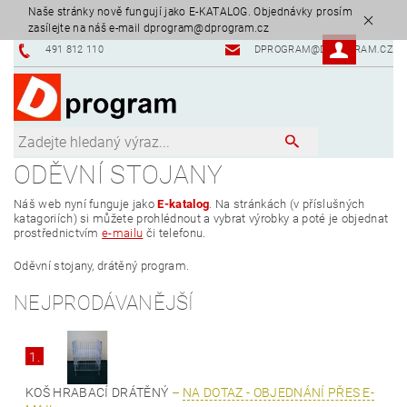
Naše stránky nově fungují jako E-KATALOG. Objednávky prosím
zasílejte na náš e-mail dprogram@dprogram.cz
491 812 110
DPROGRAM@DPROGRAM.CZ
ODĚVNÍ STOJANY
Náš web nyní funguje jako
E-katalog
.
Na stránkách (v příslušných
katagoriích) si můžete prohlédnout a vybrat výrobky a poté je objednat
prostřednictvím
e-mailu
či telefonu.
Oděvní stojany, drátěný program.
NEJPRODÁVANĚJŠÍ
1.
KOŠ HRABACÍ DRÁTĚNÝ
–
NA DOTAZ - OBJEDNÁNÍ PŘES E-