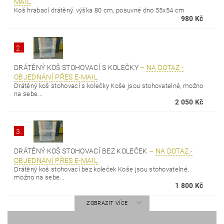
MAIL
Koš hrabací drátěný. výška 80 cm, posuvné dno 55x54 cm
980 Kč
2.
DRÁTĚNÝ KOŠ STOHOVACÍ S KOLEČKY
–
NA DOTAZ -
OBJEDNÁNÍ PŘES E-MAIL
Drátěný koš stohovací s kolečky Koše jsou stohovatelné, možno
na sebe...
2 050 Kč
3.
DRÁTĚNÝ KOŠ STOHOVACÍ BEZ KOLEČEK
–
NA DOTAZ -
OBJEDNÁNÍ PŘES E-MAIL
Drátěný koš stohovací bez koleček Koše jsou stohovatelné,
možno na sebe...
1 800 Kč
ZOBRAZIT VÍCE