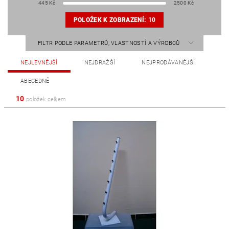
445
Kč
2500
Kč
POLOŽEK K ZOBRAZENÍ:
10
FILTR PODLE PARAMETRŮ, VLASTNOSTÍ A VÝROBCŮ
NEJLEVNĚJŠÍ
NEJDRAŽŠÍ
NEJPRODÁVANĚJŠÍ
ABECEDNĚ
10
položek celkem