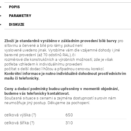
POPIS
PARAMETRY
DISKUZE
Zboží je standardně vyráběno v základním provedení bílé barvy
pro
síťovinu a červené a bílé pro rámy, pokud není
vysloveně uvedeno jinak. Vyrobíme vám dle vzájemné dohody i jiné
barevné provedení (až 70 odstínů RAL), či
rozměrové dle konstrukčních a výrobních možností, zde je však
potřeba vzhledem k individuálnímu provedení
počítat s delší dodací lhůtou a případnou cenovou korekcí.
Konkrétní informace je nutno individuálně dohodnout prostřednictvím
mailu či telefonicky.
Ceny a dodací podmínky budou upřesněny v momentě objednání,
budeme vás telefonicky kontaktovat.
Současná situace s cenami a zejména dostupností surovin nám
neumožňuje jiný postup. Děkujeme za pochopení.
celková výška (?)
650
celková šířka (?)
310