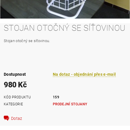
STOJAN OTOČNÝ SE SÍŤOVINOU
Stojan otočný se síťovinou.
Dostupnost
Na dotaz - objednání přes e-mail
980 Kč
KÓD PRODUKTU
159
KATEGORIE
PRODEJNÍ STOJANY
Dotaz