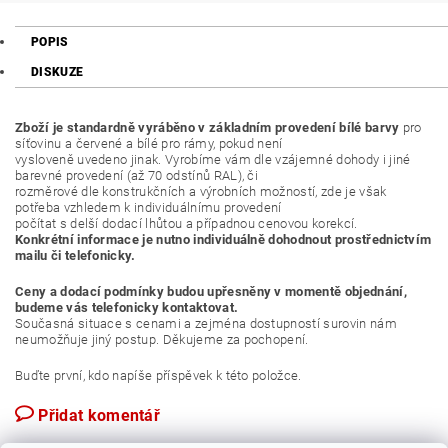
POPIS
DISKUZE
Zboží je standardně vyráběno v základním provedení bílé barvy
pro
síťovinu a červené a bílé pro rámy, pokud není
vysloveně uvedeno jinak. Vyrobíme vám dle vzájemné dohody i jiné
barevné provedení (až 70 odstínů RAL), či
rozměrové dle konstrukčních a výrobních možností, zde je však
potřeba vzhledem k individuálnímu provedení
počítat s delší dodací lhůtou a případnou cenovou korekcí.
Konkrétní informace je nutno individuálně dohodnout prostřednictvím
mailu či telefonicky.
Ceny a dodací podmínky budou upřesněny v momentě objednání,
budeme vás telefonicky kontaktovat.
Současná situace s cenami a zejména dostupností surovin nám
neumožňuje jiný postup. Děkujeme za pochopení.
Buďte první, kdo napíše příspěvek k této položce.
Přidat komentář