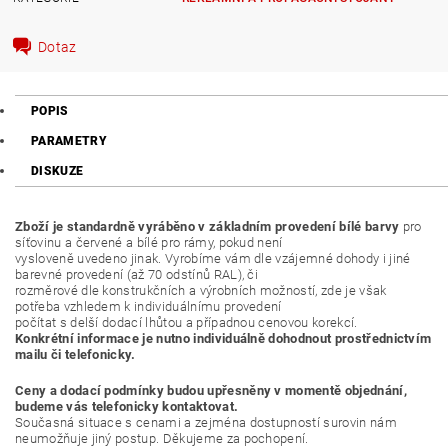
Dotaz
POPIS
PARAMETRY
DISKUZE
Zboží je standardně vyráběno v základním provedení bílé barvy
pro
síťovinu a červené a bílé pro rámy, pokud není
vysloveně uvedeno jinak. Vyrobíme vám dle vzájemné dohody i jiné
barevné provedení (až 70 odstínů RAL), či
rozměrové dle konstrukčních a výrobních možností, zde je však
potřeba vzhledem k individuálnímu provedení
počítat s delší dodací lhůtou a případnou cenovou korekcí.
Konkrétní informace je nutno individuálně dohodnout prostřednictvím
mailu či telefonicky.
Ceny a dodací podmínky budou upřesněny v momentě objednání,
budeme vás telefonicky kontaktovat.
Současná situace s cenami a zejména dostupností surovin nám
neumožňuje jiný postup. Děkujeme za pochopení.