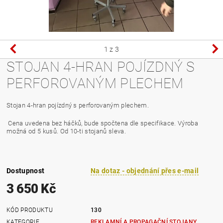
1
z 3
STOJAN 4-HRAN POJÍZDNÝ S
PERFOROVANÝM PLECHEM
Stojan 4-hran pojízdný s perforovaným plechem.
Cena uvedena bez háčků, bude spočtena dle specifikace. Výroba
možná od 5 kusů. Od 10-ti stojanů sleva.
Dostupnost
Na dotaz - objednání přes e-mail
3 650 Kč
KÓD PRODUKTU
130
KATEGORIE
REKLAMNÍ A PROPAGAČNÍ STOJANY