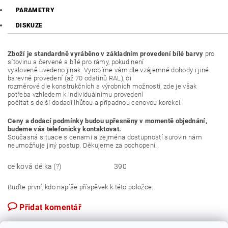
PARAMETRY
DISKUZE
Zboží je standardně vyráběno v základním provedení bílé barvy
pro
síťovinu a červené a bílé pro rámy, pokud není
vysloveně uvedeno jinak. Vyrobíme vám dle vzájemné dohody i jiné
barevné provedení (až 70 odstínů RAL), či
rozměrové dle konstrukčních a výrobních možností, zde je však
potřeba vzhledem k individuálnímu provedení
počítat s delší dodací lhůtou a případnou cenovou korekcí.
Ceny a dodací podmínky budou upřesněny v momentě objednání,
budeme vás telefonicky kontaktovat.
Současná situace s cenami a zejména dostupností surovin nám
neumožňuje jiný postup. Děkujeme za pochopení.
celková délka (?)
390
Buďte první, kdo napíše příspěvek k této položce.
Přidat komentář