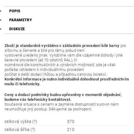
POPIS
PARAMETRY
DISKUZE
Zboží je standardně vyráběno v základním provedení bílé barvy
pro
síťovinu a červené a bílé pro rámy, pokud není
vysloveně uvedeno jinak. Vyrobíme vám dle vzájemné dohody i jiné
barevné provedení (až 70 odstínů RAL), či
rozměrové dle konstrukčních a výrobních možností, zde je však
potřeba vzhledem k individuálnímu provedení
počítat s delší dodací lhůtou a případnou cenovou korekcí.
Konkrétní informace je nutno individuálně dohodnout prostřednictvím
mailu či telefonicky.
Ceny a dodací podmínky budou upřesněny v momentě objednání,
budeme vás telefonicky kontaktovat.
Současná situace s cenami a zejména dostupností surovin nám
neumožňuje jiný postup. Děkujeme za pochopení.
celková výška (?)
370
celková šířka (?)
210