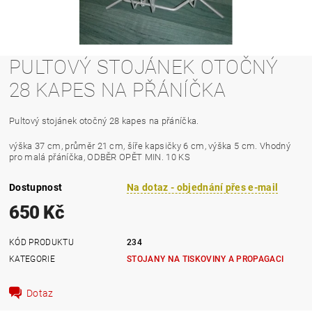
PULTOVÝ STOJÁNEK OTOČNÝ
28 KAPES NA PŘÁNÍČKA
Pultový stojánek otočný 28 kapes na přáníčka.
výška 37 cm, průměr 21 cm, šíře kapsičky 6 cm, výška 5 cm. Vhodný
pro malá přáníčka, ODBĚR OPĚT MIN. 10 KS
Dostupnost
Na dotaz - objednání přes e-mail
650 Kč
KÓD PRODUKTU
234
KATEGORIE
STOJANY NA TISKOVINY A PROPAGACI
Dotaz