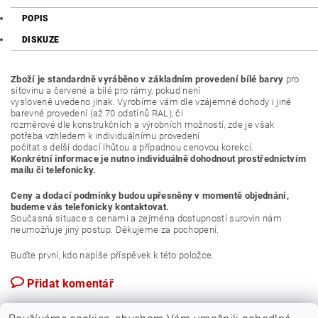
POPIS
DISKUZE
Zboží je standardně vyráběno v základním provedení bílé barvy
pro
síťovinu a červené a bílé pro rámy, pokud není
vysloveně uvedeno jinak. Vyrobíme vám dle vzájemné dohody i jiné
barevné provedení (až 70 odstínů RAL), či
rozměrové dle konstrukčních a výrobních možností, zde je však
potřeba vzhledem k individuálnímu provedení
počítat s delší dodací lhůtou a případnou cenovou korekcí.
Konkrétní informace je nutno individuálně dohodnout prostřednictvím
mailu či telefonicky.
Ceny a dodací podmínky budou upřesněny v momentě objednání,
budeme vás telefonicky kontaktovat.
Současná situace s cenami a zejména dostupností surovin nám
neumožňuje jiný postup. Děkujeme za pochopení.
Buďte první, kdo napíše příspěvek k této položce.
Přidat komentář