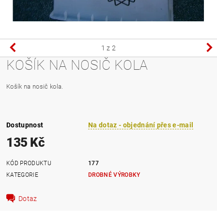
1
z 2
KOŠÍK NA NOSIČ KOLA
Košík na nosič kola.
Dostupnost
Na dotaz - objednání přes e-mail
135 Kč
KÓD PRODUKTU
177
KATEGORIE
DROBNÉ VÝROBKY
Dotaz