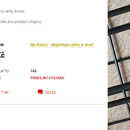
vý velký široký.
oše pro prodejní stojany.
st
Na dotaz - objednání přes e-mail
Kč
UKTU
143
E
PRODEJNÍ STOJANY
Tisk
Dotaz