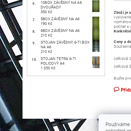
10BOX ZÁVĚSNÝ NA A6
DVOUŘADÝ
350 Kč
Zboží je 
vysloveně
5BOX ZÁVĚSNÝ NA A6
rozměrové
190 Kč
počítat s
6BOX ZÁVĚSNÝ NA A6
Konkrétní
210 Kč
Ceny a d
STOJAN ZÁVĚSNÝ 6-TI BOX
Současná 
NA A6
210 Kč
celková d
STOJAN TETRA 6-TI
POLICOVÝ A4
celková š
1 350 Kč
Buďte prvn
Přid
Používáme 
pohodlné pr