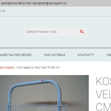
 zasílejte na náš e-mail dprogram@dprogram.cz
.CZ
BAREVNÁ PROVEDENÍ
CNC OHÝBÁNÍ
KONTAKTY
OB
ejní stojany
Koš regálový velký úzký 57x45 cm
KO
VE
C