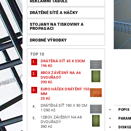
REKLAMNÍ TABULE
DRÁTĚNÉ SÍTĚ A HÁČKY
STOJANY NA TISKOVINY A
PROPAGACI
DROBNÉ VÝROBKY
TOP 10
DRÁTĚNÁ SÍŤ 45 X 55CM
196 Kč
8BOX ZÁVĚSNÝ NA A6
DVOUŘADÝ
290 Kč
EURO HÁČEK DRÁTĚNÝ 150
MM
25 Kč
DRÁTĚNÁ SÍŤ 190 X 90 CM
POPIS
1 090 Kč
12BOX ZÁVĚSNÝ NA A6
PARAM
DVOUŘADÝ
390 Kč
DISKU