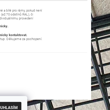
né a bílé pro rámy, pokud není
(až 70 odstínů RAL), či
ndividuálnímu provedení
nicky.
nicky kontaktovat.
tup. Děkujeme za pochopení.
OUHLASÍM