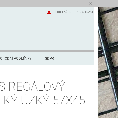
|
PŘIHLÁŠENÍ
REGISTRACE
CHODNÍ PODMÍNKY
GDPR
Š REGÁLOVÝ
LKÝ ÚZKÝ 57X45
M