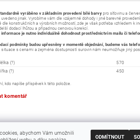
standardně vyráběno v základním provedení bílé barvy
pro síťovinu a červe
 uvedeno jinak. Vyrobíme vám dle vzájemné dohody i jiné barevné provedení 
 dle konstrukčních a výrobních možností, zde je však potřeba vzhledem k i
 delší dodací lhůtou a případnou cenovou korekcí.
 informace je nutno individuálně dohodnout prostřednictvím mailu či telefo
odací podmínky budou upřesněny v momentě objednání, budeme vás telefo
situace s cenami a zejména dostupností surovin nám neumožňuje jiný pos
élka (?)
570
ířka (?)
450
í, kdo napíše příspěvek k této položce.
at komentář
cookies, abychom Vám umožnili
ODMÍTNOUT
S
ohlížení webu a díky analýze