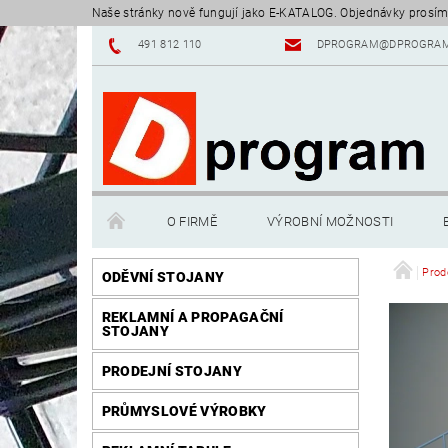
Naše stránky nově fungují jako E-KATALOG. Objednávky prosím
491 812 110
DPROGRAM@DPROGRAM
O FIRMĚ
VÝROBNÍ MOŽNOSTI
Prod
ODĚVNÍ STOJANY
REKLAMNÍ A PROPAGAČNÍ
STOJANY
PRODEJNÍ STOJANY
PRŮMYSLOVÉ VÝROBKY