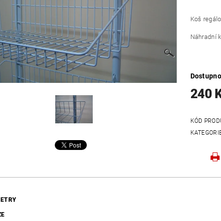
Koš regálo
Náhradní k
Dostupno
240 
KÓD PROD
KATEGORI
ETRY
ZE