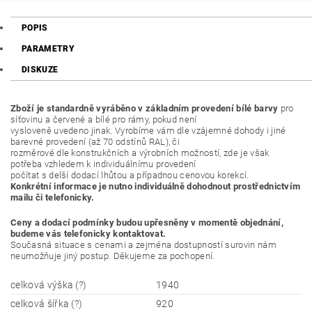
POPIS
PARAMETRY
DISKUZE
Zboží je standardně vyráběno v základním provedení bílé barvy
pro
síťovinu a červené a bílé pro rámy, pokud není
vysloveně uvedeno jinak. Vyrobíme vám dle vzájemné dohody i jiné
barevné provedení (až 70 odstínů RAL), či
rozměrové dle konstrukčních a výrobních možností, zde je však
potřeba vzhledem k individuálnímu provedení
počítat s delší dodací lhůtou a případnou cenovou korekcí.
Konkrétní informace je nutno individuálně dohodnout prostřednictvím
mailu či telefonicky.
Ceny a dodací podmínky budou upřesněny v momentě objednání,
budeme vás telefonicky kontaktovat.
Současná situace s cenami a zejména dostupností surovin nám
neumožňuje jiný postup. Děkujeme za pochopení.
celková výška (?)
1940
celková šířka (?)
920