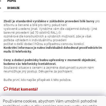
POPIS
DISKUZE
Zboží je standardně vyráběno v základním provedení bílé barvy
pro
síťovinu a červené a bílé pro rámy, pokud není
vysloveně uvedeno jinak. Vyrobíme vám dle vzájemné dohody i jiné
barevné provedení (až 70 odstínů RAL), či
rozměrové dle konstrukčních a výrobních možností, zde je však
potřeba vzhledem k individuálnímu provedení
počítat s delší dodací lhůtou a případnou cenovou korekcí.
Konkrétní informace je nutno individuálně dohodnout prostřednictvím
mailu či telefonicky.
Ceny a dodací podmínky budou upřesněny v momentě objednání,
budeme vás telefonicky kontaktovat.
Současná situace s cenami a zejména dostupností surovin nám
neumožňuje jiný postup. Děkujeme za pochopení.
Buďte první, kdo napíše příspěvek k této položce.
Přidat komentář
Používáme cookies, abychom Vám umožnili pohodlné