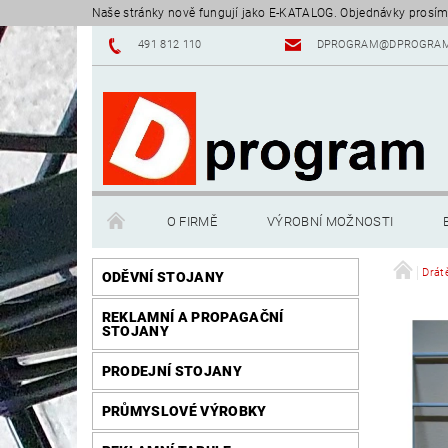
Naše stránky nově fungují jako E-KATALOG. Objednávky prosím
491 812 110
DPROGRAM@DPROGRAM
O FIRMĚ
VÝROBNÍ MOŽNOSTI
Drát
ODĚVNÍ STOJANY
REKLAMNÍ A PROPAGAČNÍ
STOJANY
PRODEJNÍ STOJANY
PRŮMYSLOVÉ VÝROBKY