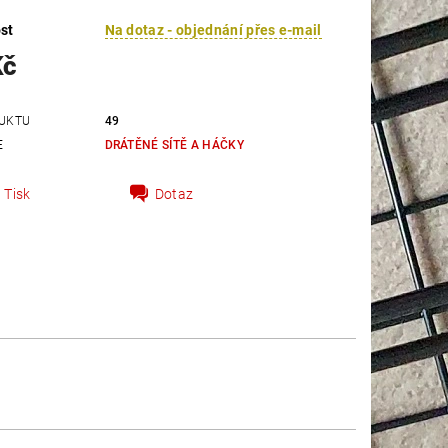
st
Na dotaz - objednání přes e-mail
Kč
UKTU
49
E
DRÁTĚNÉ SÍTĚ A HÁČKY
Tisk
Dotaz