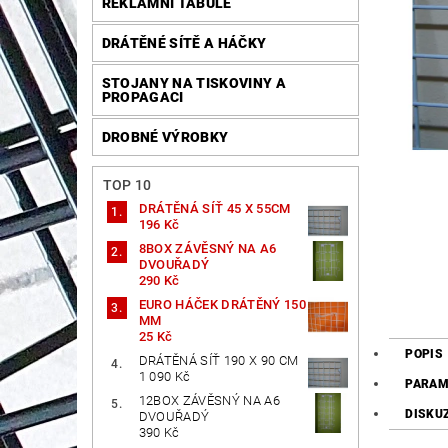
REKLAMNÍ TABULE
DRÁTĚNÉ SÍTĚ A HÁČKY
STOJANY NA TISKOVINY A
PROPAGACI
DROBNÉ VÝROBKY
TOP 10
DRÁTĚNÁ SÍŤ 45 X 55CM
196 Kč
8BOX ZÁVĚSNÝ NA A6
DVOUŘADÝ
290 Kč
EURO HÁČEK DRÁTĚNÝ 150
MM
25 Kč
POPIS
DRÁTĚNÁ SÍŤ 190 X 90 CM
1 090 Kč
PARAM
12BOX ZÁVĚSNÝ NA A6
DISKU
DVOUŘADÝ
390 Kč