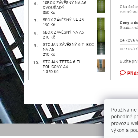
10BOX ZÁVĚSNÝ NA A6
Oka 4x4cm
DVOUŘADÝ
rozměrech
350 Kč
5BOX ZÁVĚSNÝ NA A6
Ceny a d
190 Kč
Současná 
6BOX ZÁVĚSNÝ NA A6
210 Kč
celková v
STOJAN ZÁVĚSNÝ 6-TI BOX
celková š
NA A6
210 Kč
Buďte prvn
STOJAN TETRA 6-TI
POLICOVÝ A4
1 350 Kč
Přid
Používáme 
pohodlné pr
provozu web
výkon a pou