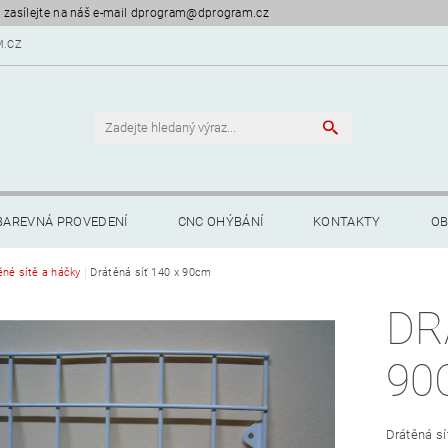
 zasílejte na náš e-mail dprogram@dprogram.cz
.CZ
BAREVNÁ PROVEDENÍ
CNC OHÝBÁNÍ
KONTAKTY
OB
ěné sítě a háčky
Drátěná síť 140 x 90cm
DR
90
Drátěná sí