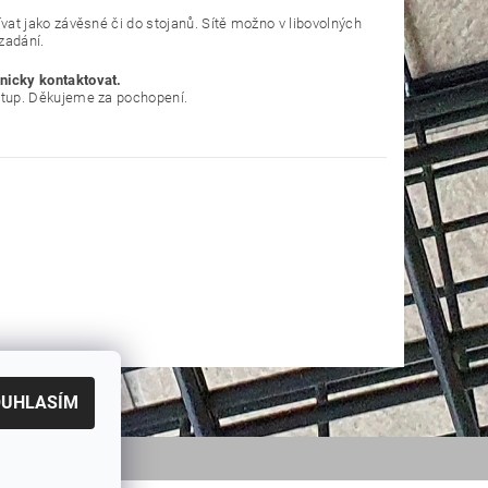
t jako závěsné či do stojanů. Sítě možno v libovolných
zadání.
nicky kontaktovat.
tup. Děkujeme za pochopení.
OUHLASÍM